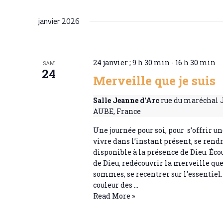
S
janvier 2026
é
l
e
24 janvier ; 9 h 30 min
-
16 h 30 min
SAM
c
24
Merveille que je suis
t
Salle Jeanne d'Arc
rue du maréchal 
i
AUBE, France
o
Une journée pour soi, pour s’offrir un
n
vivre dans l’instant présent, se rend
disponible à la présence de Dieu. Éco
n
de Dieu, redécouvrir la merveille qu
e
sommes, se recentrer sur l’essentiel
couleur des …
z
Merveille
Read More »
u
que
je
n