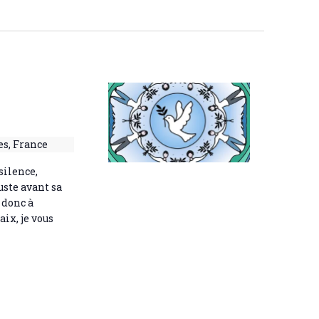
s
e
n
u
t
l
t
a
t
i
es, France
o
n
silence,
uste avant sa
s
t donc à
aix, je vous