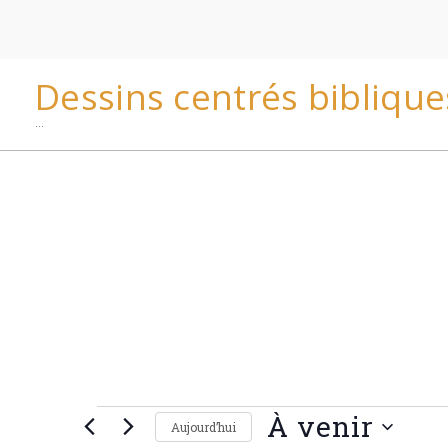
↓
passer
au
Dessins centrés biblique
contenu
…
principal
Évènements
À venir
Aujourd’hui