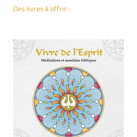
c
Des livres à offrir :
e