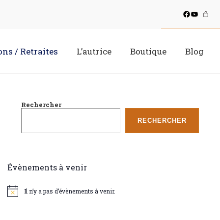
Facebook
YouTube
ons / Retraites
L’autrice
Boutique
Blog
Rechercher
RECHERCHER
Évènements à venir
Il n’y a pas d’évènements à venir.
N
o
t
i