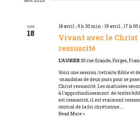
avril 2026
18 avril ; 9 h 30 min
-
19 avril ; 17 h 0
SAM
18
Vivant avec le Christ
ressuscité
L'AUBIER
30 rue Grande, Forges, Fran
Voici une session /retraite Bible et d
-mandalas de deux jours pour se poser
Christ ressuscité. Les matinées sero
à l‘approfondissement de textes bibl
est ressuscité, il est vraiment ressus
central de la foi chrétienne …
Vivant
Read More »
avec
le
Christ