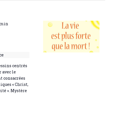
0 min
ce
essins centrés
 avec le
nt consacrées
iques « Christ,
cité ». Mystère