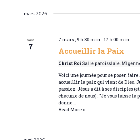
suis
e
mars 2026
d
a
t
7 mars ; 9 h 30 min
-
17 h 00 min
SAM
7
e
Accueillir la Paix
.
Christ Roi
Salle paroissiale, Migenn
Voici une journée pour se poser, faire 
accueillir la paix qui vient de Dieu. J
passion, Jésus a dit à ses disciples (e
chacun.e de nous) : "Je vous laisse la p
donne …
Accueillir
Read More »
la
Paix