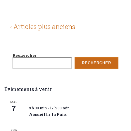
e
t
d
l
m
a
t
e
t
a
‹ Articles plus anciens
n
e
t
t
i
.
s
o
Rechercher
n
RECHERCHER
s
Évènements à venir
MAR
7
9 h 30 min
-
17 h 00 min
Accueillir la Paix
AVR