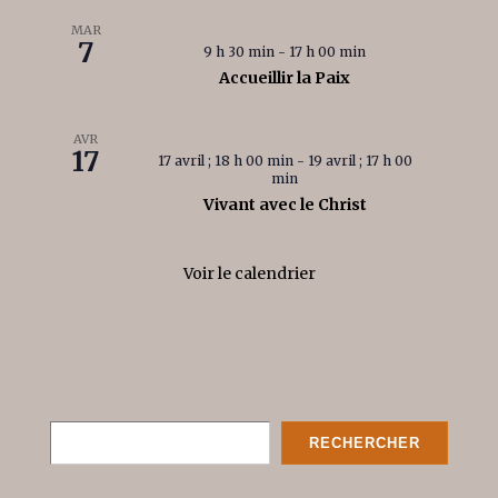
MAR
7
9 h 30 min
-
17 h 00 min
Accueillir la Paix
AVR
17
17 avril ; 18 h 00 min
-
19 avril ; 17 h 00
min
Vivant avec le Christ
Voir le calendrier
Rechercher
RECHERCHER