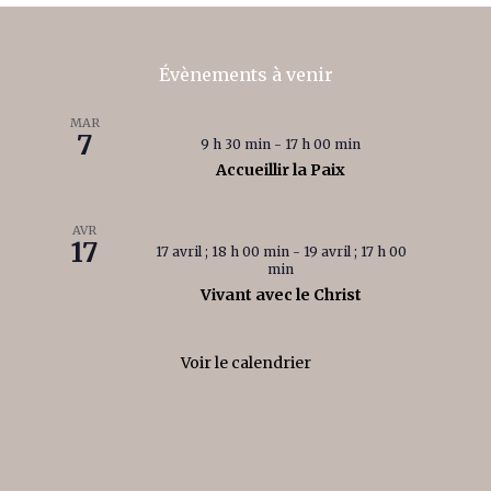
t
i
o
n
Évènements à venir
É
v
MAR
7
è
9 h 30 min
-
17 h 00 min
n
Accueillir la Paix
e
m
AVR
e
17
17 avril ; 18 h 00 min
-
19 avril ; 17 h 00
n
min
t
Vivant avec le Christ
Voir le calendrier