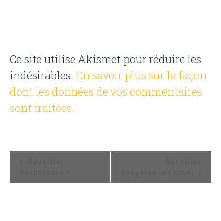
Ce site utilise Akismet pour réduire les
indésirables.
En savoir plus sur la façon
dont les données de vos commentaires
sont traitées
.
N
Réveiller
Réveiller
a
l’espérance !
l’espérance (Aube)
v
i
g
a